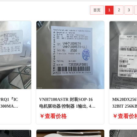
首页
1
2
3
PRQ1『IC
VNH7100ASTR 封装SOP-16
MK20DX256
 300MA
电机驱动器/控制器 1输出, 4V
32BIT 256K
货
至28V电源
144LQFP]
￥查看价格
￥查看价