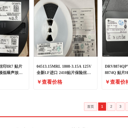
E 丝印IR7 贴片
04513.15MRL 1808-3.15A 125V
DRV8874Q
 高频低噪声放大
全新LF进口 2410贴片保险丝
8874Q 贴片
镀金脚
动器IC芯片
￥查看价格
￥查看价
首页
1
2
3