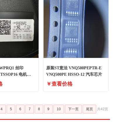
PWPRQ1 丝印
原装ST意法 VNQ500PEPTR-E
HTSSOP16 电机驱
VNQ500PE HSSO-12 汽车芯片
格
￥查看价格
4
5
6
7
8
9
10
下一页
尾页
共42页