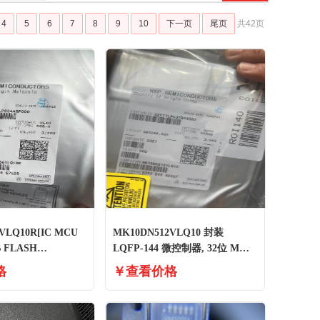
4
5
6
7
8
9
10
下一页
尾页
共42页
VLQ10R[IC MCU
MK10DN512VLQ10 封装
B FLASH
LQFP-144 微控制器, 32位 M4
100MHz
格
￥查看价格